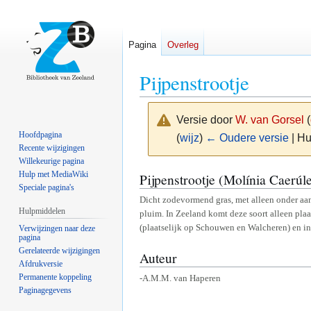
Pagina
Overleg
Pijpenstrootje
Versie door
W. van Gorsel
(
Hoofdpagina
(
wijz
)
← Oudere versie
| Hu
Recente wijzigingen
Willekeurige pagina
Naar
Naar
Hulp met MediaWiki
Pijpenstrootje (Molínia Caerúl
Speciale pagina's
navigatie
zoeken
Dicht zodevormend gras, met alleen onder aa
springen
springen
Hulpmiddelen
pluim. In Zeeland komt deze soort alleen pla
(plaatselijk op Schouwen en Walcheren) en i
Verwijzingen naar deze
pagina
Gerelateerde wijzigingen
Auteur
Afdrukversie
Permanente koppeling
-A.M.M. van Haperen
Paginagegevens