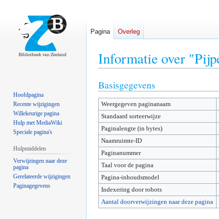
Pagina
Overleg
Informatie over "Pijp
Basisgegevens
Naar
Naar
navigatie
zoeken
Hoofdpagina
Weergegeven paginanaam
springen
springen
Recente wijzigingen
Willekeurige pagina
Standaard sorteerwijze
Hulp met MediaWiki
Paginalengte (in bytes)
Speciale pagina's
Naamruimte-ID
Hulpmiddelen
Paginanummer
Verwijzingen naar deze
Taal voor de pagina
pagina
Gerelateerde wijzigingen
Pagina-inhoudsmodel
Paginagegevens
Indexering door robots
Aantal doorverwijzingen naar deze pagina