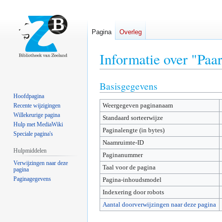
Pagina
Overleg
Informatie over "Pa
Basisgegevens
Naar
Naar
navigatie
zoeken
Hoofdpagina
Weergegeven paginanaam
springen
springen
Recente wijzigingen
Willekeurige pagina
Standaard sorteerwijze
Hulp met MediaWiki
Paginalengte (in bytes)
Speciale pagina's
Naamruimte-ID
Hulpmiddelen
Paginanummer
Verwijzingen naar deze
Taal voor de pagina
pagina
Paginagegevens
Pagina-inhoudsmodel
Indexering door robots
Aantal doorverwijzingen naar deze pagina