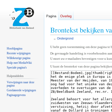
Pagina
Overleg
Brontekst bekijken v
←
Ondergrond
Naar
Naar
U hebt geen toestemming om deze pagina te 
Hoofdpagina
navigatie
zoeken
Recente wijzigingen
De gevraagde handeling is voorbehouden aan
springen
springen
Willekeurige pagina
U moet uw e-mailadres bevestigen voor u kunt
Hulp met MediaWiki
U kunt de brontekst van deze pagina bekijken
Speciale pagina's
Hulpmiddelen
Verwijzingen naar deze
pagina
Gerelateerde wijzigingen
Paginagegevens