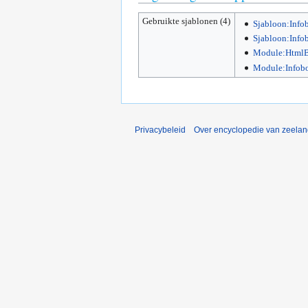
Gebruikte sjablonen (4)
Sjabloon:Info
Sjabloon:Info
Module:HtmlB
Module:Infob
Privacybeleid
Over encyclopedie van zeela