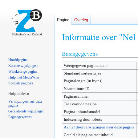
Pagina
Overleg
Informatie over "Ne
Basisgegevens
Naar
Naar
navigatie
zoeken
Hoofdpagina
Weergegeven paginanaam
springen
springen
Recente wijzigingen
Willekeurige pagina
Standaard sorteerwijze
Hulp met MediaWiki
Paginalengte (in bytes)
Speciale pagina's
Naamruimte-ID
Hulpmiddelen
Paginanummer
Verwijzingen naar deze
Taal voor de pagina
pagina
Gerelateerde wijzigingen
Pagina-inhoudsmodel
Paginagegevens
Indexering door robots
Aantal doorverwijzingen naar deze pagina
Geteld als pagina met inhoud