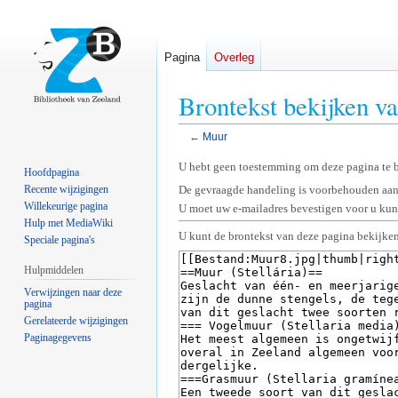
Pagina
Overleg
Brontekst bekijken v
←
Muur
Naar
Naar
U hebt geen toestemming om deze pagina te 
Hoofdpagina
navigatie
zoeken
Recente wijzigingen
De gevraagde handeling is voorbehouden aan
springen
springen
Willekeurige pagina
U moet uw e-mailadres bevestigen voor u kunt
Hulp met MediaWiki
U kunt de brontekst van deze pagina bekijken
Speciale pagina's
Hulpmiddelen
Verwijzingen naar deze
pagina
Gerelateerde wijzigingen
Paginagegevens