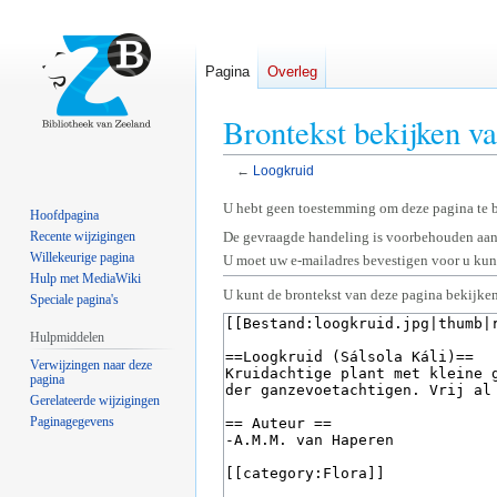
Pagina
Overleg
Brontekst bekijken v
←
Loogkruid
Naar
Naar
U hebt geen toestemming om deze pagina te 
Hoofdpagina
navigatie
zoeken
Recente wijzigingen
De gevraagde handeling is voorbehouden aan
springen
springen
Willekeurige pagina
U moet uw e-mailadres bevestigen voor u kunt
Hulp met MediaWiki
U kunt de brontekst van deze pagina bekijken
Speciale pagina's
Hulpmiddelen
Verwijzingen naar deze
pagina
Gerelateerde wijzigingen
Paginagegevens