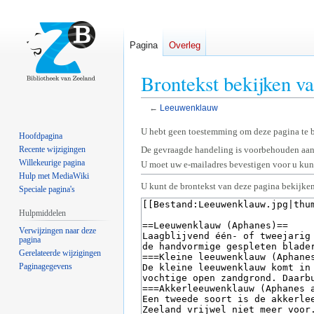
Pagina
Overleg
Brontekst bekijken 
←
Leeuwenklauw
Naar
Naar
U hebt geen toestemming om deze pagina te 
Hoofdpagina
navigatie
zoeken
Recente wijzigingen
De gevraagde handeling is voorbehouden aan
springen
springen
Willekeurige pagina
U moet uw e-mailadres bevestigen voor u kunt
Hulp met MediaWiki
U kunt de brontekst van deze pagina bekijken
Speciale pagina's
Hulpmiddelen
Verwijzingen naar deze
pagina
Gerelateerde wijzigingen
Paginagegevens