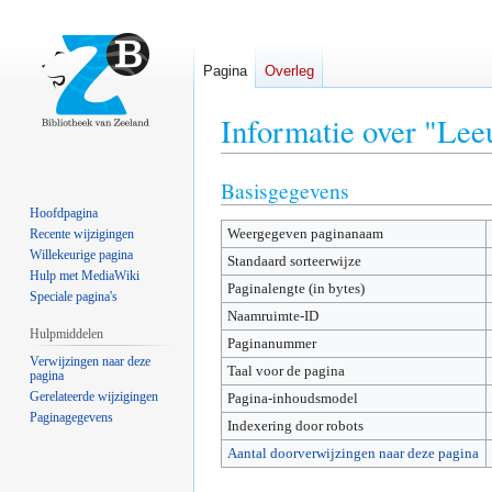
Pagina
Overleg
Informatie over "Le
Basisgegevens
Naar
Naar
navigatie
zoeken
Hoofdpagina
Weergegeven paginanaam
springen
springen
Recente wijzigingen
Willekeurige pagina
Standaard sorteerwijze
Hulp met MediaWiki
Paginalengte (in bytes)
Speciale pagina's
Naamruimte-ID
Hulpmiddelen
Paginanummer
Verwijzingen naar deze
Taal voor de pagina
pagina
Gerelateerde wijzigingen
Pagina-inhoudsmodel
Paginagegevens
Indexering door robots
Aantal doorverwijzingen naar deze pagina