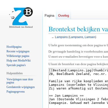
Pagina
Overleg
Brontekst bekijken 
←
Lampsins (Lampsens, Lamsen)
Naar
Naar
U hebt geen toestemming om deze pagina te 
Hoofdpagina
navigatie
zoeken
Recente wijzigingen
De gevraagde handeling is voorbehouden aan
springen
springen
Willekeurige pagina
U moet uw e-mailadres bevestigen voor u kunt
Hulp met MediaWiki
U kunt de brontekst van deze pagina bekijken
Speciale pagina's
Hulpmiddelen
Verwijzingen naar deze
pagina
Gerelateerde wijzigingen
Paginagegevens