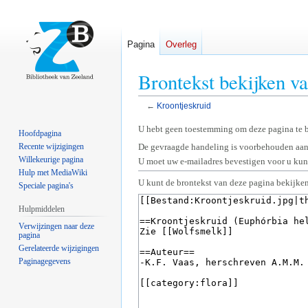
Pagina
Overleg
Brontekst bekijken v
←
Kroontjeskruid
Naar
Naar
U hebt geen toestemming om deze pagina te 
Hoofdpagina
navigatie
zoeken
Recente wijzigingen
De gevraagde handeling is voorbehouden aan
springen
springen
Willekeurige pagina
U moet uw e-mailadres bevestigen voor u kunt
Hulp met MediaWiki
U kunt de brontekst van deze pagina bekijken
Speciale pagina's
Hulpmiddelen
Verwijzingen naar deze
pagina
Gerelateerde wijzigingen
Paginagegevens