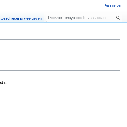
Aanmelden
Z
o
Geschiedenis weergeven
e
k
e
n