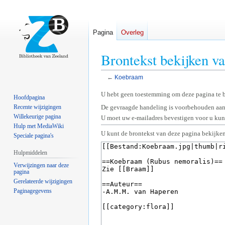
Pagina
Overleg
Brontekst bekijken 
←
Koebraam
Naar
Naar
U hebt geen toestemming om deze pagina te 
Hoofdpagina
navigatie
zoeken
Recente wijzigingen
De gevraagde handeling is voorbehouden aan
springen
springen
Willekeurige pagina
U moet uw e-mailadres bevestigen voor u kunt
Hulp met MediaWiki
U kunt de brontekst van deze pagina bekijken
Speciale pagina's
Hulpmiddelen
Verwijzingen naar deze
pagina
Gerelateerde wijzigingen
Paginagegevens