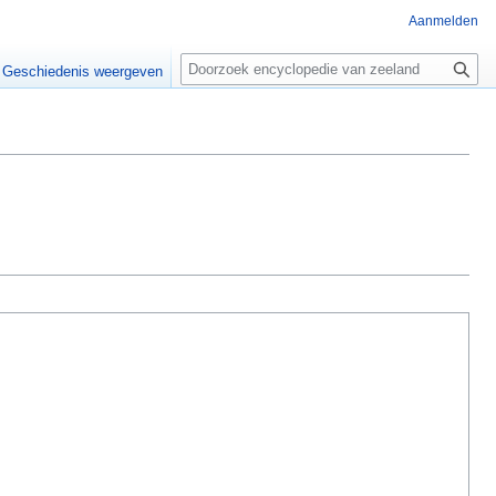
Aanmelden
Z
o
Geschiedenis weergeven
e
k
e
n