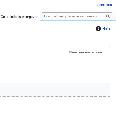
Aanmelden
Z
o
Geschiedenis weergeven
e
k
Hulp
e
n
Naar versies zoeken