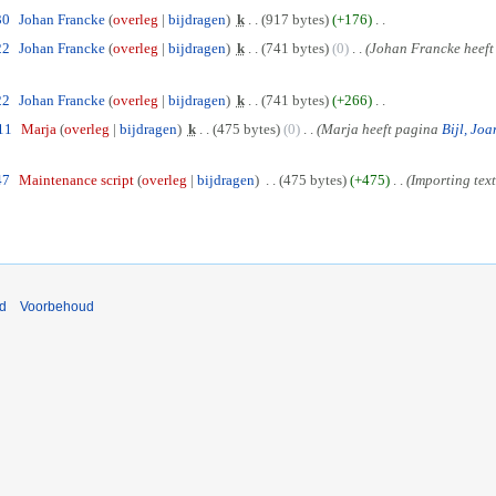
30
Johan Francke
overleg
bijdragen
k
917 bytes
+176
22
Johan Francke
overleg
bijdragen
k
741 bytes
0
Johan Francke heef
22
Johan Francke
overleg
bijdragen
k
741 bytes
+266
11
Marja
overleg
bijdragen
k
475 bytes
0
Marja heeft pagina
Bijl, Joa
47
Maintenance script
overleg
bijdragen
475 bytes
+475
Importing text 
nd
Voorbehoud