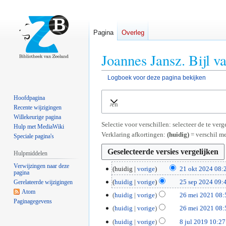
Pagina
Overleg
Joannes Jansz. Bijl v
Logboek voor deze pagina bekijken
Naar
Naar
Hoofdpagina
Uitvouwen
navigatie
zoeken
Recente wijzigingen
springen
springen
Willekeurige pagina
Selectie voor verschillen: selecteer de te ve
Hulp met MediaWiki
Verklaring afkortingen:
(huidig)
= verschil me
Speciale pagina's
Hulpmiddelen
Verwijzingen naar deze
2
huidig
vorige
21 okt 2024 08:
pagina
1
2
huidig
vorige
25 sep 2024 09:
Gerelateerde wijzigingen
o
G
Atom
5
2
huidig
vorige
26 mei 2021 08:
k
Paginagegevens
e
s
G
6
huidig
vorige
26 mei 2021 08:
t
e
e
e
m
G
2
8
huidig
vorige
8 jul 2019 10:27
n
p
e
e