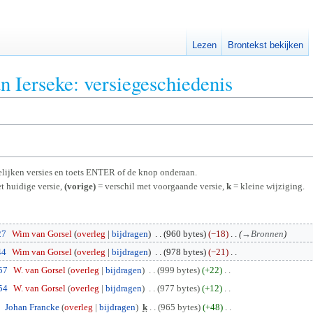
Lezen
Brontekst bekijken
an Ierseke: versiegeschiedenis
rgelijken versies en toets ENTER of de knop onderaan.
t huidige versie,
(vorige)
= verschil met voorgaande versie,
k
= kleine wijziging.
27
Wim van Gorsel
overleg
bijdragen
960 bytes
−18
→
Bronnen
44
Wim van Gorsel
overleg
bijdragen
978 bytes
−21
57
W. van Gorsel
overleg
bijdragen
999 bytes
+22
54
W. van Gorsel
overleg
bijdragen
977 bytes
+12
Johan Francke
overleg
bijdragen
k
965 bytes
+48