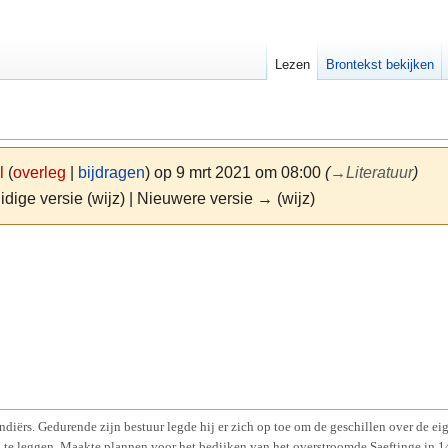
Lezen
Brontekst bekijken
l
(
overleg
|
bijdragen
)
op 9 mrt 2021 om 08:00
(
→
Literatuur
)
idige versie (wijz) | Nieuwere versie → (wijz)
diërs. Gedurende zijn bestuur legde hij er zich op toe om de geschillen over de 
j te leggen. Maakte plannen voor het bedijken van het overstroomde Saeftinge in 1