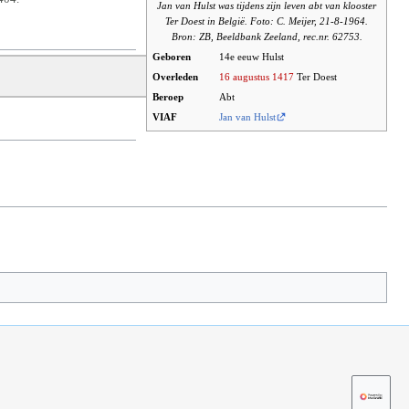
Jan van Hulst was tijdens zijn leven abt van klooster
Ter Doest in België. Foto: C. Meijer, 21-8-1964.
Bron: ZB, Beeldbank Zeeland, rec.nr. 62753.
Geboren
14e eeuw Hulst
Overleden
16 augustus
1417
Ter Doest
Beroep
Abt
VIAF
Jan van Hulst