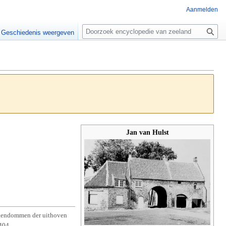
Aanmelden
Z
o
Geschiedenis weergeven
e
k
e
n
Jan van Hulst
eigendommen der uithoven
404.