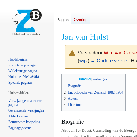
Pagina
Overleg
Jan van Hulst
Versie door
Wim van Gorse
Hoofdpagina
(
wijz
)
← Oudere versie
| Hu
Recente wijzigingen
Willekeurige pagina
Naar
Naar
Hulp met MediaWiki
Inhoud
Speciale pagina's
navigatie
zoeken
1
Biografie
springen
springen
2
Encyclopedie van Zeeland, 1982-1984
Hulpmiddelen
3
Auteur
Verwijzingen naar deze
pagina
4
Literatuur
Gerelateerde wijzigingen
Afdrukversie
Biografie
Permanente koppeling
Paginagegevens
Abt van Ter Doest. Gunsteling van de Bourgon
van de abdij te Krabbendijke en te Graauw bi