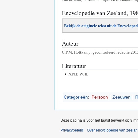
Encyclopedie van Zeeland, 19
Bekijk de originele tekst uit de Encyclope
Auteur
C.P.M. Holtkamp, gecontroleerd redactie 201
Literatuur
N.N.B.W. II.
Categorieën
:
Persoon
Zeeuwen
R
Deze pagina is voor het laatst bewerkt op 9 m
Privacybeleid
Over encyclopedie van zeela