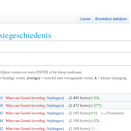
Lezen
Brontekst bekijken
siegeschiedenis
rgelijken versies en toets ENTER of de knop onderaan.
t huidige versie,
(vorige)
= verschil met voorgaande versie,
k
= kleine wijziging.
51
Wim van Gorsel
overleg
bijdragen
2.495 bytes
+23
50
Wim van Gorsel
overleg
bijdragen
2.472 bytes
+277
45
Wim van Gorsel
overleg
bijdragen
2.195 bytes
+1
→
Prestaties
44
Wim van Gorsel
overleg
bijdragen
2.194 bytes
+25
42
Wim van Gorsel
overleg
bijdragen
2.169 bytes
0