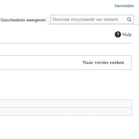
Aanmelden
Z
o
Geschiedenis weergeven
e
k
Hulp
e
n
Naar versies zoeken