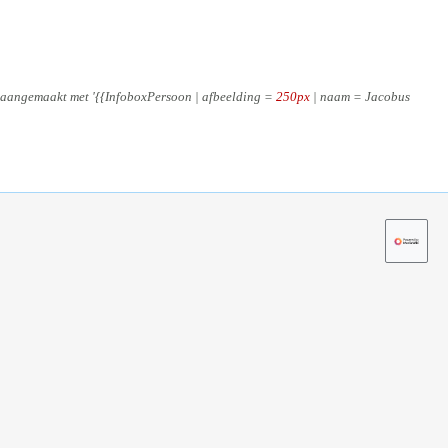
aangemaakt met '{{InfoboxPersoon | afbeelding =
250px
| naam = Jacobus