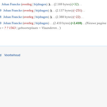
Johan Francke
overleg
bijdragen
k
2.169 bytes
+32
09
Johan Francke
overleg
bijdragen
k
2.137 bytes
−251
58
Johan Francke
overleg
bijdragen
k
2.388 bytes
−22
49
Johan Francke
overleg
bijdragen
2.410 bytes
+2.410
Nieuwe pagina 
um =
? ?
1563
| geboorteplaats = Vlaanderen...'
nd
Voorbehoud