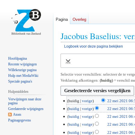
Pagina
Overleg
Jacobus Baselius: ver
Logboek voor deze pagina bekijken
Naar
Naar
Hoofdpagina
Uitvouwen
navigatie
zoeken
Recente wijzigingen
springen
springen
Willekeurige pagina
Selectie voor verschillen: selecteer de te ve
Hulp met MediaWiki
Verklaring afkortingen:
(huidig)
= verschil me
Speciale pagina's
Hulpmiddelen
Verwijzingen naar deze
2
huidig
vorige
22 mei 2021 06:
pagina
G
2
huidig
vorige
22 mei 2021 06:
Gerelateerde wijzigingen
e
m
G
Atom
huidig
vorige
22 mei 2021 06:
e
e
Paginagegevens
e
huidig
vorige
22 mei 2021 06:
n
i
e
G
b
2
huidig
vorige
22 mei 2021 06:
n