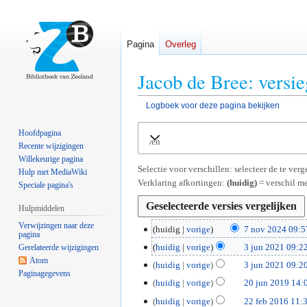
Pagina
Overleg
Jacob de Bree: versi
Logboek voor deze pagina bekijken
Naar
Naar
Hoofdpagina
Uitvouwen
navigatie
zoeken
Recente wijzigingen
springen
springen
Willekeurige pagina
Selectie voor verschillen: selecteer de te ve
Hulp met MediaWiki
Verklaring afkortingen:
(huidig)
= verschil me
Speciale pagina's
Hulpmiddelen
Verwijzingen naar deze
7
huidig
vorige
7 nov 2024 09:5
pagina
n
3
huidig
vorige
3 jun 2021 09:2
Gerelateerde wijzigingen
o
G
Atom
j
huidig
vorige
3 jun 2021 09:2
v
Paginagegevens
e
u
G
2
huidig
vorige
20 jun 2019 14:
2
e
n
e
G
0
0
2
huidig
vorige
22 feb 2016 11:
n
2
e