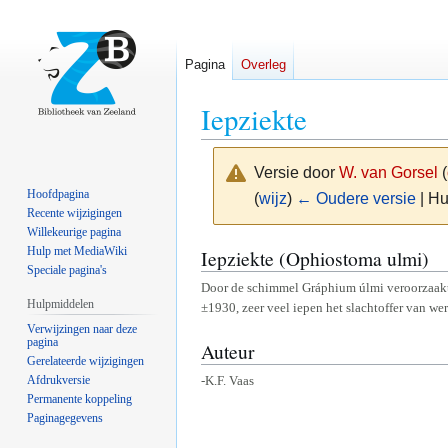
Pagina
Overleg
Iepziekte
Versie door
W. van Gorsel
(
Hoofdpagina
(
wijz
)
← Oudere versie
| Hu
Recente wijzigingen
Willekeurige pagina
Naar
Naar
Hulp met MediaWiki
Iepziekte (Ophiostoma ulmi)
Speciale pagina's
navigatie
zoeken
Door de schimmel Gráphium úlmi veroorzaakt
springen
springen
Hulpmiddelen
±1930, zeer veel iepen het slachtoffer van we
Verwijzingen naar deze
pagina
Auteur
Gerelateerde wijzigingen
Afdrukversie
-K.F. Vaas
Permanente koppeling
Paginagegevens