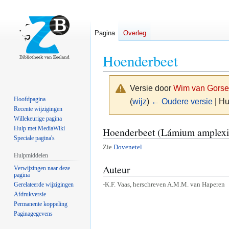
Pagina
Overleg
Hoenderbeet
Versie door
Wim van Gorse
Hoofdpagina
(
wijz
)
← Oudere versie
| Hu
Recente wijzigingen
Willekeurige pagina
Naar
Naar
Hulp met MediaWiki
Hoenderbeet (Lámium amplexi
Speciale pagina's
navigatie
zoeken
Zie
Dovenetel
springen
springen
Hulpmiddelen
Auteur
Verwijzingen naar deze
pagina
-K.F. Vaas, herschreven A.M.M. van Haperen
Gerelateerde wijzigingen
Afdrukversie
Permanente koppeling
Paginagegevens