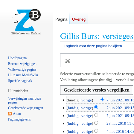
Pagina
Overleg
Gillis Burs: versiege
Logboek voor deze pagina bekijken
Naar
Naar
Hoofdpagina
Uitvouwen
navigatie
zoeken
Recente wijzigingen
springen
springen
Willekeurige pagina
Selectie voor verschillen: selecteer de te ve
Hulp met MediaWiki
Verklaring afkortingen:
(huidig)
= verschil me
Speciale pagina's
Hulpmiddelen
Verwijzingen naar deze
7
huidig
vorige
7 jun 2021 09:1
pagina
j
huidig
vorige
7 jun 2021 09:1
Gerelateerde wijzigingen
u
Atom
huidig
vorige
7 jun 2021 09:1
n
Paginagegevens
2
huidig
vorige
28 mrt 2019 11:
2
G
8
0
4
huidig
vorige
4 mrt 2016 14:0