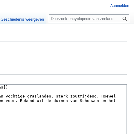
Aanmelden
Z
o
Geschiedenis weergeven
e
k
e
n