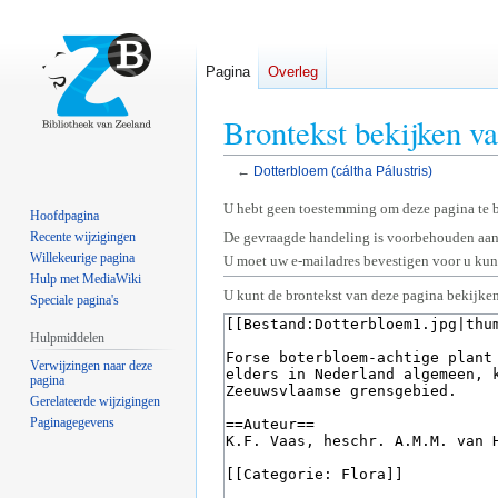
Pagina
Overleg
Brontekst bekijken va
←
Dotterbloem (cáltha Pálustris)
Naar
Naar
U hebt geen toestemming om deze pagina te 
Hoofdpagina
navigatie
zoeken
Recente wijzigingen
De gevraagde handeling is voorbehouden aan
springen
springen
Willekeurige pagina
U moet uw e-mailadres bevestigen voor u kunt
Hulp met MediaWiki
U kunt de brontekst van deze pagina bekijken
Speciale pagina's
Hulpmiddelen
Verwijzingen naar deze
pagina
Gerelateerde wijzigingen
Paginagegevens