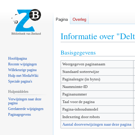
Pagina
Overleg
Informatie over "Del
Basisgegevens
Naar
Naar
navigatie
zoeken
Hoofdpagina
Weergegeven paginanaam
springen
springen
Recente wijzigingen
Willekeurige pagina
Standaard sorteerwijze
Hulp met MediaWiki
Paginalengte (in bytes)
Speciale pagina's
Naamruimte-ID
Hulpmiddelen
Paginanummer
Verwijzingen naar deze
Taal voor de pagina
pagina
Gerelateerde wijzigingen
Pagina-inhoudsmodel
Paginagegevens
Indexering door robots
Aantal doorverwijzingen naar deze pagina