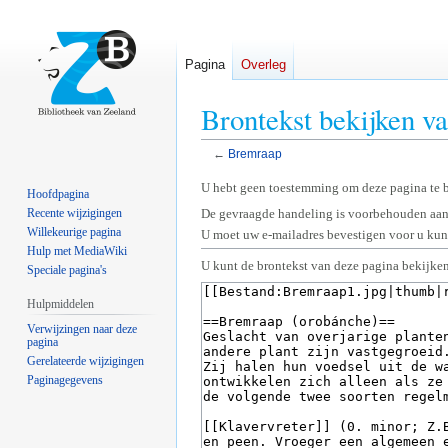
Pagina
Overleg
Brontekst bekijken v
←
Bremraap
Naar
Naar
U hebt geen toestemming om deze pagina te 
Hoofdpagina
navigatie
zoeken
Recente wijzigingen
De gevraagde handeling is voorbehouden aan
springen
springen
Willekeurige pagina
U moet uw e-mailadres bevestigen voor u kunt
Hulp met MediaWiki
U kunt de brontekst van deze pagina bekijken
Speciale pagina's
Hulpmiddelen
Verwijzingen naar deze
pagina
Gerelateerde wijzigingen
Paginagegevens