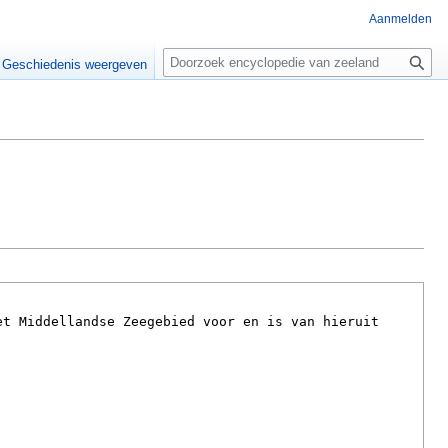
Aanmelden
Z
o
Geschiedenis weergeven
e
k
e
n