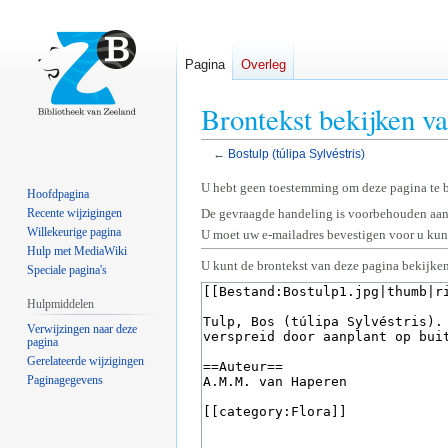
Pagina
Overleg
Brontekst bekijken va
←
Bostulp (túlipa Sylvéstris)
Naar
Naar
U hebt geen toestemming om deze pagina te 
Hoofdpagina
navigatie
zoeken
Recente wijzigingen
De gevraagde handeling is voorbehouden aan
springen
springen
Willekeurige pagina
U moet uw e-mailadres bevestigen voor u kunt
Hulp met MediaWiki
U kunt de brontekst van deze pagina bekijken
Speciale pagina's
Hulpmiddelen
Verwijzingen naar deze
pagina
Gerelateerde wijzigingen
Paginagegevens