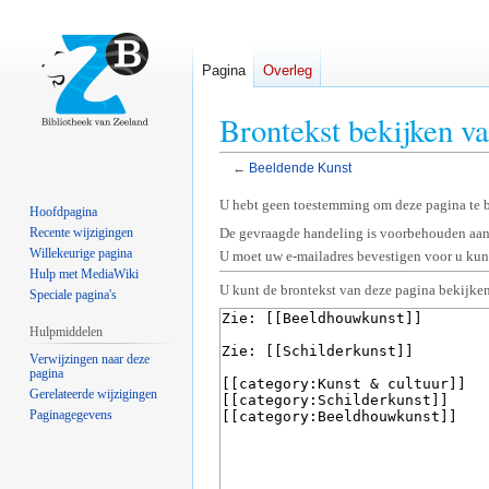
Pagina
Overleg
Brontekst bekijken v
←
Beeldende Kunst
Naar
Naar
U hebt geen toestemming om deze pagina te 
Hoofdpagina
navigatie
zoeken
Recente wijzigingen
De gevraagde handeling is voorbehouden aan
springen
springen
Willekeurige pagina
U moet uw e-mailadres bevestigen voor u kunt
Hulp met MediaWiki
U kunt de brontekst van deze pagina bekijken
Speciale pagina's
Hulpmiddelen
Verwijzingen naar deze
pagina
Gerelateerde wijzigingen
Paginagegevens