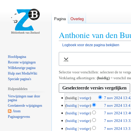
Pagina
Overleg
Anthonie van den Buu
Logboek voor deze pagina bekijken
Naar
Naar
Hoofdpagina
Uitvouwen
navigatie
zoeken
Recente wijzigingen
springen
springen
Willekeurige pagina
Selectie voor verschillen: selecteer de te ve
Hulp met MediaWiki
Verklaring afkortingen:
(huidig)
= verschil me
Speciale pagina's
Hulpmiddelen
Verwijzingen naar deze
7
huidig
vorige
7 nov 2024 13:4
pagina
G
n
huidig
vorige
7 nov 2024 13:4
Gerelateerde wijzigingen
e
o
G
Atom
huidig
vorige
7 nov 2024 13:4
e
v
Paginagegevens
e
G
huidig
vorige
7 nov 2024 13:3
n
2
e
e
G
b
0
huidig
vorige
7 nov 2024 13:3
n
e