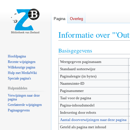
Pagina
Overleg
Informatie over "'O
Basisgegevens
Naar
Naar
navigatie
zoeken
Hoofdpagina
Weergegeven paginanaam
springen
springen
Recente wijzigingen
Willekeurige pagina
Standaard sorteerwijze
Hulp met MediaWiki
Paginalengte (in bytes)
Speciale pagina's
Naamruimte-ID
Hulpmiddelen
Paginanummer
Verwijzingen naar deze
Taal voor de pagina
pagina
Gerelateerde wijzigingen
Pagina-inhoudsmodel
Paginagegevens
Indexering door robots
Aantal doorverwijzingen naar deze pagina
Geteld als pagina met inhoud